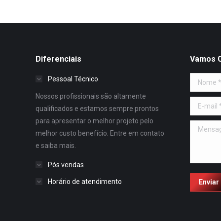
Diferenciais
Vamos 
Pessoal Técnico
Nome *
Nossos profissionais são altamente
E-mail *
qualificados e estamos sempre prontos
para apresentar o melhor projeto pelo
Mensage
melhor custo benefício. Entre em contato
e saiba mais.
Pós vendas
Horário de atendimento
Enviar