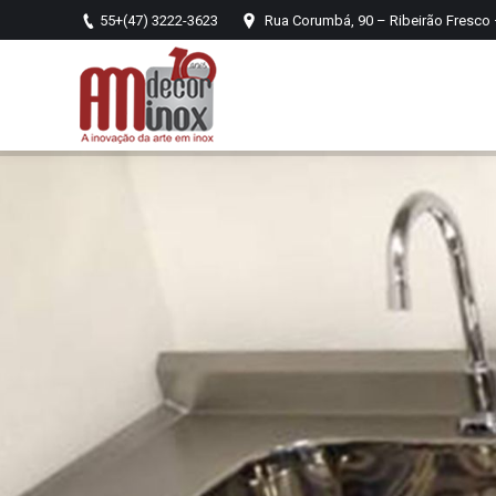
55+(47) 3222-3623
Rua Corumbá, 90 – Ribeirão Fresco